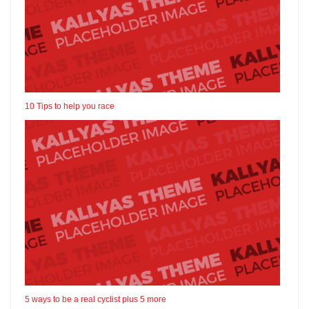
10 Tips to help you race
5 ways to be a real cyclist plus 5 more